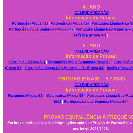
4.º ANO
CALENDARIZAÇÃO
Informação de Provas:
Português (Prova 41)
|
Matemática (Prova 42)
|
Português Língua Não Ma
Português Língua Segunda (Prova 44)
|
Português Língua Não Materna – 
Artística (Prova 47)
|
6.º ANO
CALENDARIZAÇÃO
Informação de Provas:
Português (Prova 61)
|
Português Língua Segunda (Prova 62)
|
Português 
(Prova 63)
|
Português Língua Não Materna – B1 (Prova 64)
|
Inglês (Prova 6
PROVAS FINAIS – 9.º ANO
CALENDARIZAÇÃO
Informação de Provas:
Português (Prova 91)
|
Matemática (Prova 92)
|
Português Língua Não Mate
(B1)
|
Português Língua Segunda (Prova 95)
PROVAS EQUIVALÊNCIA À FREQUÊN
Em breve serão publicadas informações sobre as Provas de Equivalência 
ano letivo 2025/2026.