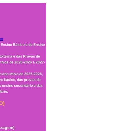
os
 Ensino Básico e do Ensino
Externa e das Provas de
tivos de 2025-2026 a 2027-
o ano letivo de 2025-2026,
no básico, das provas de
do ensino secundário e das
ário.
O)
izagem)