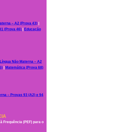
terna – A2 (Prova 43)
|
B1 (Prova 46)
|
Educação
Língua Não Materna – A2
5)
|
Matemática (Prova 68)
rna – Provas 93 (A2) e 94
CIA
à Frequência (PEF) para o