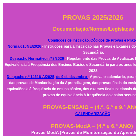
PROVAS 2025/2026
Documentação/Normas/Legislação
Condições de Inscrição, Códigos de Provas e Praz
Norma/01JNE/2026
- Instruções para a Inscrição nas Provas e Exames do
Secundário.
Despacho Normativo n.º 3/2026
- Regulamento das Provas de Avaliação 
Equivalência à Frequência dos Ensinos Básico e Secundário para os anos le
2028.
Despacho n.º 14616-A/2025, de 9 de dezembro
- Aprova o calendário, para 
das provas de Monitorização da Aprendizagem, das provas finais do ensi
equivalência à frequência do ensino básico, dos exames finais nacionais 
provas de equivalência à frequência do ensino secund
PROVAS-ENSAIO – (4.º, 6.º e 9.º AN
CALENDARIZAÇÃO
PROVAS-ModA – (4.º e 6.º ANO)
Provas ModA (Provas de Monitorização da Aprend