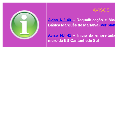
AVISOS
Aviso N.º 40
– Requalificação e Mo
Básica Marquês de Marialva
(
Ver plan
Aviso N.º 41
– Início da empreitad
muro da EB Cantanhede Sul